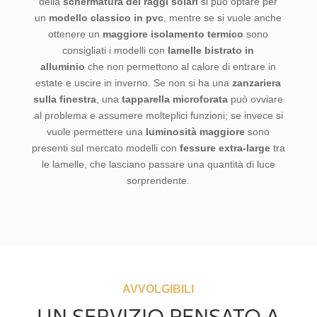
della
schermatura dei raggi solari
si può optare per
un
modello classico in pvc
, mentre se si vuole anche
ottenere un
maggiore isolamento termico
sono
consigliati i modelli con
lamelle bistrato in
alluminio
che non permettono al calore di entrare in
estate e uscire in inverno. Se non si ha una
zanzariera
sulla finestra
, una
tapparella microforata
può ovviare
al problema e assumere molteplici funzioni; se invece si
vuole permettere una
luminosità maggiore
sono
presenti sul mercato modelli con
fessure extra-large
tra
le lamelle, che lasciano passare una quantità di luce
sorprendente.
AVVOLGIBILI
UN SERVIZIO PENSATO A