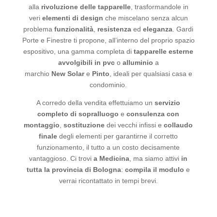
alla
rivoluzione delle tapparelle
, trasformandole in
veri
elementi di design
che miscelano senza alcun
problema
funzionalità
,
resistenza
ed
eleganza
. Gardi
Porte e Finestre ti propone, all’interno del proprio spazio
espositivo, una gamma completa di
tapparelle esterne
avvolgibili in pvc
o
alluminio
a
marchio
New
Solar
e
Pinto
, ideali per qualsiasi casa e
condominio.
A corredo della vendita effettuiamo un
servizio
completo di sopralluogo
e
consulenza con
montaggio
,
sostituzione
dei vecchi infissi e
collaudo
finale
degli elementi per garantirne il corretto
funzionamento, il tutto a un costo decisamente
vantaggioso. Ci trovi
a Medicina
, ma siamo attivi
in
tutta la provincia di Bologna
:
compila il modulo
e
verrai ricontattato in tempi brevi.