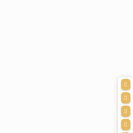



