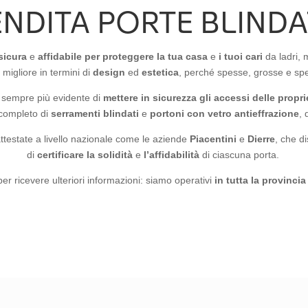
ENDITA PORTE BLINDA
sicura
e
affidabile
per proteggere la tua casa
e
i tuoi cari
da ladri, 
migliore in termini di
design
ed
estetica
, perché spesse, grosse e spe
 sempre più evidente di
mettere in sicurezza gli accessi delle propri
 completo di
serramenti blindati
e
portoni con vetro antieffrazione
, 
attestate a livello nazionale come le aziende
Piacentini
e
Dierre
, che d
di
certificare la solidità
e
l’affidabilità
di ciascuna porta.
per ricevere ulteriori informazioni: siamo operativi
in tutta la provinci