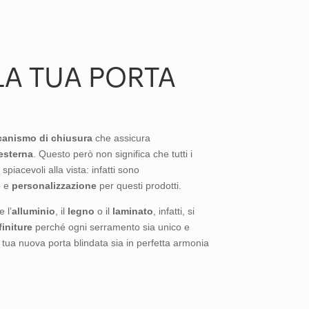
LA TUA PORTA
anismo di chiusura
che assicura
esterna
. Questo però non significa che tutti i
iacevoli alla vista: infatti sono
e
e
personalizzazione
per questi prodotti.
 l’
alluminio
, il
legno
o il
laminato
, infatti, si
finiture
perché ogni serramento sia unico e
 tua nuova porta blindata sia in perfetta armonia