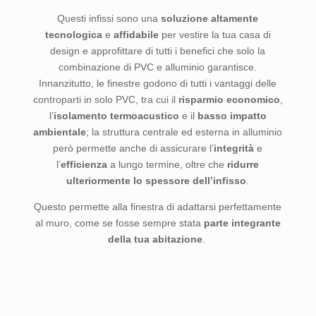
Questi infissi sono una
soluzione altamente
tecnologica
e
affidabile
per vestire la tua casa di
design e approfittare di tutti i benefici che solo la
combinazione di PVC e alluminio garantisce.
Innanzitutto, le finestre godono di tutti i vantaggi delle
controparti in solo PVC, tra cui il
risparmio
economico
,
l’
isolamento
termoacustico
e il
basso impatto
ambientale
; la struttura centrale ed esterna in alluminio
però permette anche di assicurare l’
integrità
e
l’
efficienza
a lungo termine, oltre che
ridurre
ulteriormente lo spessore
dell’infisso
.
Questo permette alla finestra di adattarsi perfettamente
al muro, come se fosse sempre stata
parte integrante
della tua abitazione
.