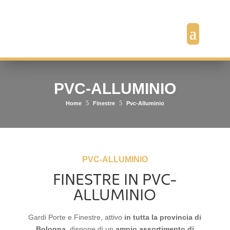
PVC-ALLUMINIO
5
5
Home
Finestre
Pvc-Alluminio
PVC-ALLUMINIO
FINESTRE IN PVC-
ALLUMINIO
Gardi Porte e Finestre, attivo
in tutta la provincia di
Bologna
, dispone di un
ampio assortimento di