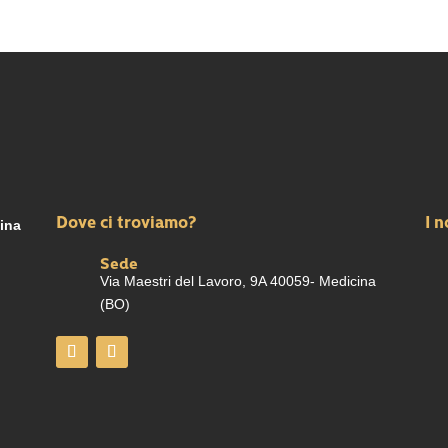
Dove ci troviamo?
I n
cina
Sede
Via Maestri del Lavoro, 9A 40059- Medicina
(BO)